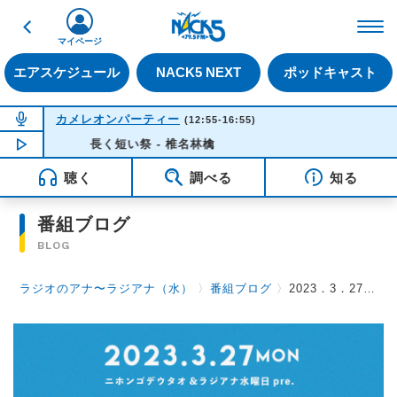
戻る
FM NACK5 79.5MHz（
マイページ
エアスケジュール
NACK5 NEXT
ポッドキャスト
NOW ON AIR
カメレオンパーティー
(12:55-16:55)
NOW PLAYING
長く短い祭 - 椎名林檎
16:35
聴く
調べる
知る
番組ブログ
BLOG
ラジオのアナ〜ラジアナ（水）
〉
番組ブログ
〉
2023．3．27 ニホンゴデウタオ&ラジアナ水曜日 「 シモアナ 」