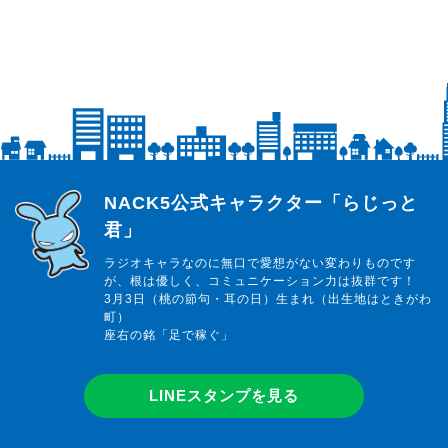
らじっと君
NACK5公式キャラクター「らじっと
君」
ラジオキャラなのに無口で愛想がない変わりものです
が、根は優しく、コミュニケーション力は抜群です！
3月3日（桃の節句・耳の日）生まれ（出生地はときがわ
町）
座右の銘「足で稼ぐ」
LINEスタンプを見る