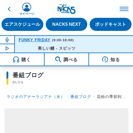
戻る
FM NACK5 79.5MHz（
マイページ
エアスケジュール
NACK5 NEXT
ポッドキャスト
NOW ON AIR
FUNKY FRIDAY
(9:00-18:00)
NOW PLAYING
美しい鰭 - スピッツ
13:57
聴く
調べる
知る
番組ブログ
BLOG
ラジオのアナ〜ラジアナ（水）
〉
番組ブログ
〉
花粉の季節到来！！！！！！