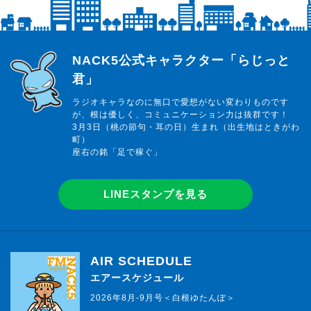
らじっと君
NACK5公式キャラクター「らじっと
君」
ラジオキャラなのに無口で愛想がない変わりものです
が、根は優しく、コミュニケーション力は抜群です！
3月3日（桃の節句・耳の日）生まれ（出生地はときがわ
町）
座右の銘「足で稼ぐ」
LINEスタンプを見る
AIR SCHEDULE
エアースケジュール
2026年8月-9月号＜白根ゆたんぽ＞