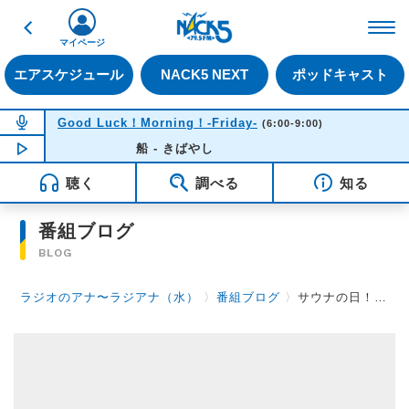
戻る
FM NACK5 79.5MHz（
マイページ
エアスケジュール
NACK5 NEXT
ポッドキャスト
NOW ON AIR
Good Luck！Morning！-Friday-
(6:00-9:00)
NOW PLAYING
船 - きばやし
06:33
聴く
調べる
知る
番組ブログ
BLOG
ラジオのアナ〜ラジアナ（水）
〉
番組ブログ
〉
サウナの日！！！でした！