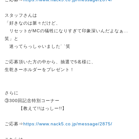
スタッフさんは
「好きなのは脈々だけど、
リセットがMCの犠牲になりすぎて印象深いんだよなぁ…
笑」と
迷ってらっしゃいました´ `笑
ご応募頂いた方の中から、抽選で5名様に、
生乾きーホルダーをプレゼント！
さらに
③300回記念特別コーナー
【教えて!!はっしー!!】
ご応募⇒
https://www.nack5.co.jp/message/2875/