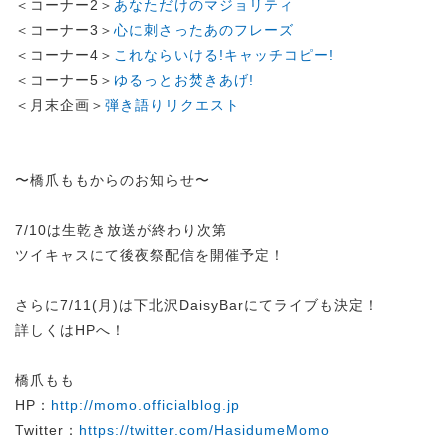
＜コーナー2＞
あなただけのマジョリティ
＜コーナー3＞
心に刺さったあのフレーズ
＜コーナー4＞
これならいける!キャッチコピー!
＜コーナー5＞
ゆるっとお焚きあげ!
＜月末企画＞
弾き語りリクエスト
〜橋爪ももからのお知らせ〜
7/10は生乾き放送が終わり次第
ツイキャスにて後夜祭配信を開催予定！
さらに7/11(月)は下北沢DaisyBarにてライブも決定！
詳しくはHPへ！
橋爪もも
HP：
http://momo.officialblog.jp
Twitter：
https://twitter.com/HasidumeMomo