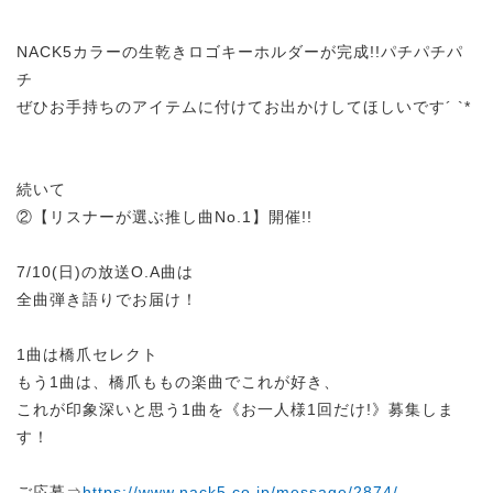
NACK5カラーの生乾きロゴキーホルダーが完成!!パチパチパ
チ
ぜひお手持ちのアイテムに付けてお出かけしてほしいです´ `*
続いて
②【リスナーが選ぶ推し曲No.1】開催!!
7/10(日)の放送O.A曲は
全曲弾き語りでお届け！
1曲は橋爪セレクト
もう1曲は、橋爪ももの楽曲でこれが好き、
これが印象深いと思う1曲を《お一人様1回だけ!》募集しま
す！
ご応募⇒
https://www.nack5.co.jp/message/2874/