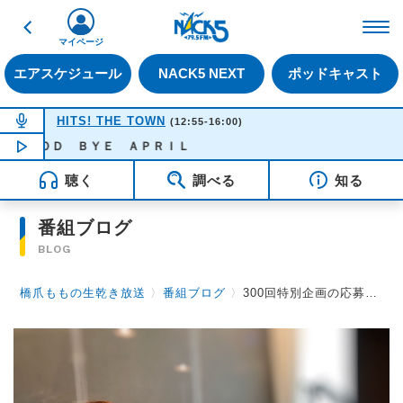
戻る
FM NACK5 79.5MHz（
マイページ
エアスケジュール
NACK5 NEXT
ポッドキャスト
NOW ON AIR
HITS! THE TOWN
(12:55-16:00)
ＯＯＤ ＢＹＥ ＡＰＲＩＬ
NOW PLAYING
13:55
聴く
調べる
知る
番組ブログ
BLOG
橋爪ももの生乾き放送
〉
番組ブログ
〉
300回特別企画の応募開始！