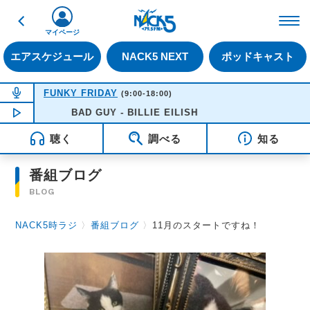
戻る
FM NACK5 79.5MHz（
マイページ
エアスケジュール
NACK5 NEXT
ポッドキャスト
NOW ON AIR
FUNKY FRIDAY
(9:00-18:00)
NOW PLAYING
BAD GUY - BILLIE EILISH
12:48
聴く
調べる
知る
番組ブログ
BLOG
NACK5時ラジ
〉
番組ブログ
〉
11月のスタートですね！