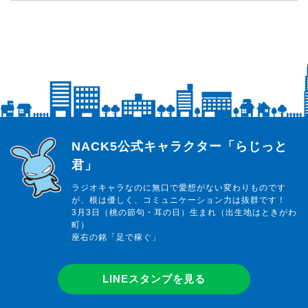
らじっと君
NACK5公式キャラクター「らじっと
君」
ラジオキャラなのに無口で愛想がない変わりものです
が、根は優しく、コミュニケーション力は抜群です！
3月3日（桃の節句・耳の日）生まれ（出生地はときがわ
町）
座右の銘「足で稼ぐ」
LINEスタンプを見る