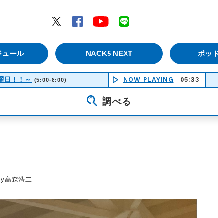
エムナックファイブ）
Twitter
Facebook
YouTube
LINE
ジュール
NACK5 NEXT
ポッ
！土曜日！！～
NOW PLAYING
05:33
(5:00-8:00)
調べる
by高森浩二