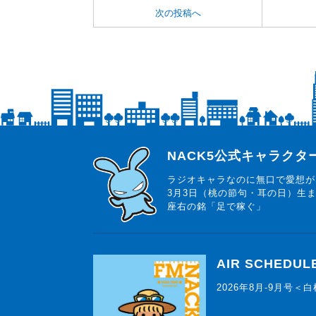
次の投稿へ
らじっと君
NACK5公式キャラク
ラジオキャラなのに無口で愛想が
3月3日（桃の節句・耳の日）生
座右の銘「足で稼ぐ」
AIR SCHEDUL
2026年8月-9月号＜