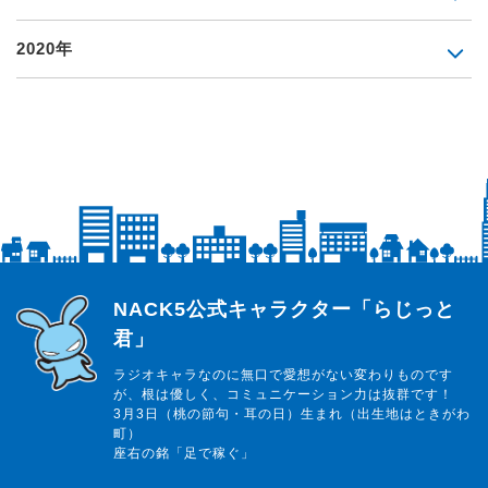
2020年
らじっと君
NACK5公式キャラクター「らじっと
君」
ラジオキャラなのに無口で愛想がない変わりものです
が、根は優しく、コミュニケーション力は抜群です！
3月3日（桃の節句・耳の日）生まれ（出生地はときがわ
町）
座右の銘「足で稼ぐ」