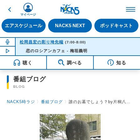
戻る
FM NACK5 79.5MHz（
マイページ
エアスケジュール
NACK5 NEXT
ポッドキャスト
NOW ON AIR
松岡昌宏の彩り埼先端
(7:00-8:00)
NOW PLAYING
恋のロシアンカフェ - 梅垣義明
05:42
聴く
調べる
知る
番組ブログ
BLOG
NACK5時ラジ
〉
番組ブログ
〉
誰のお墓でしょう？by片桐八千代