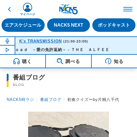
戻る
FM NACK5 79.5MHz（
マイページ
エアスケジュール
NACK5 NEXT
ポッドキャスト
NOW ON AIR
K's TRANSMISSION
(21:00-23:00)
ｓｒｏａｄ －愛の免許返納－ - ＴＨＥ ＡＬＦＥＥ
NOW PLAYING
21:30
聴く
調べる
知る
番組ブログ
BLOG
NACK5時ラジ
〉
番組ブログ
〉
初春クイズ〜by片桐八千代