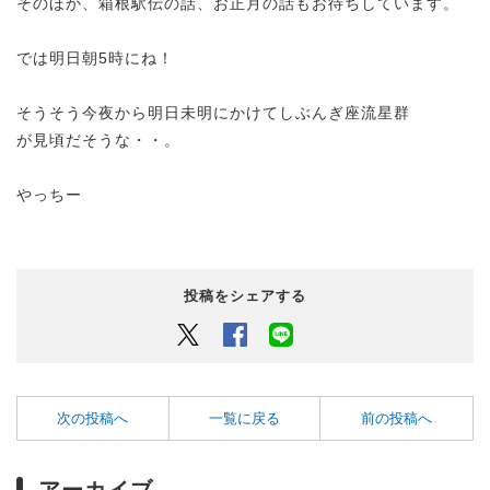
そのほか、箱根駅伝の話、お正月の話もお待ちしています。
では明日朝5時にね！
そうそう今夜から明日未明にかけてしぶんぎ座流星群
が見頃だそうな・・。
やっちー
投稿をシェアする
Twitter
Facebook
LINEでシェアするボタン
次の投稿へ
一覧に戻る
前の投稿へ