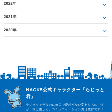
2022年
2021年
2020年
らじっと君
NACK5公式キャラクター「らじっと
君」
ラジオキャラなのに無口で愛想がない変わりものです
が、根は優しく、コミュニケーション力は抜群です！