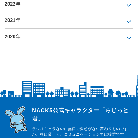
2022年
2021年
2020年
らじっと君
NACK5公式キャラクター「らじっと
君」
ラジオキャラなのに無口で愛想がない変わりものです
が、根は優しく、コミュニケーション力は抜群です！