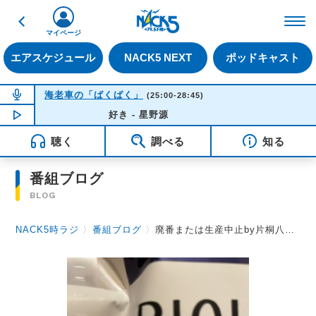
戻る
FM NACK5 79.5MHz（
マイページ
エアスケジュール
NACK5 NEXT
ポッドキャスト
NOW ON AIR
海老車の「ばくばく」
(25:00-28:45)
NOW PLAYING
好き - 星野源
03:35
聴く
調べる
知る
番組ブログ
BLOG
NACK5時ラジ
〉
番組ブログ
〉
廃番または生産中止by片桐八千代