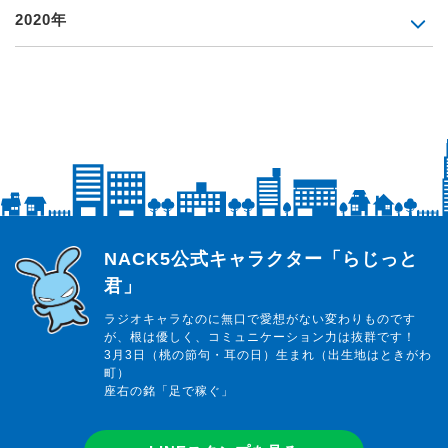
2020年
らじっと君
NACK5公式キャラクター「らじっと
君」
ラジオキャラなのに無口で愛想がない変わりものです
が、根は優しく、コミュニケーション力は抜群です！
3月3日（桃の節句・耳の日）生まれ（出生地はときがわ
町）
座右の銘「足で稼ぐ」