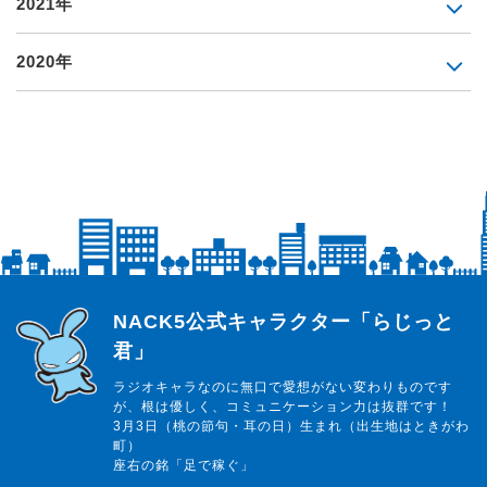
2021年
2020年
らじっと君
NACK5公式キャラクター「らじっと
君」
ラジオキャラなのに無口で愛想がない変わりものです
が、根は優しく、コミュニケーション力は抜群です！
3月3日（桃の節句・耳の日）生まれ（出生地はときがわ
町）
座右の銘「足で稼ぐ」