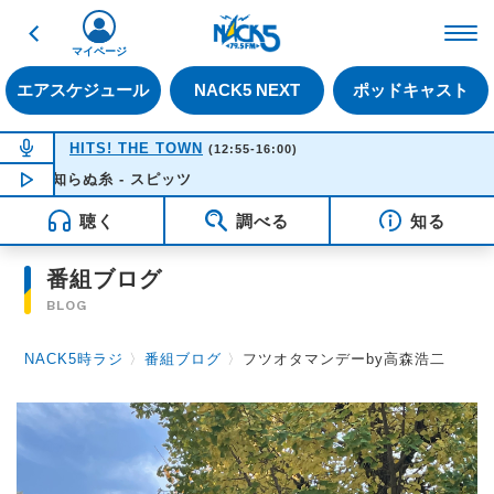
戻る
FM NACK5 79.5MHz（
マイページ
エアスケジュール
NACK5 NEXT
ポッドキャスト
NOW ON AIR
HITS! THE TOWN
(12:55-16:00)
見知らぬ糸 - スピッツ
NOW PLAYING
13:13
聴く
調べる
知る
番組ブログ
BLOG
NACK5時ラジ
〉
番組ブログ
〉
フツオタマンデーby高森浩二