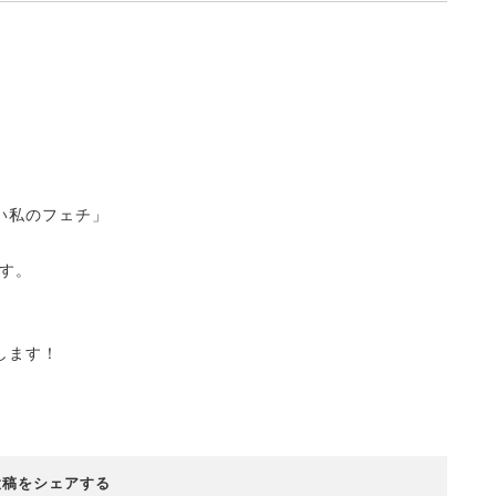
い私のフェチ」
す。
します！
投稿をシェアする