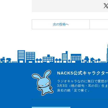
次の投稿へ
らじっと君
NACK5公式キャラク
ラジオキャラなのに無口で愛想が
3月3日（桃の節句・耳の日）生
座右の銘「足で稼ぐ」