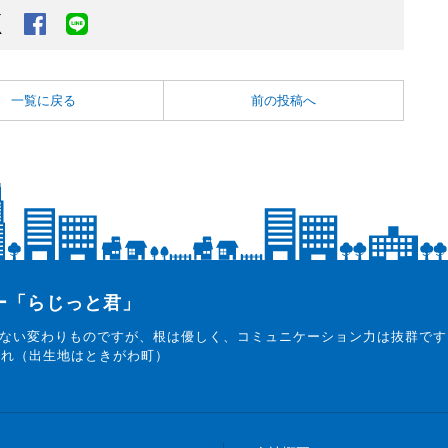
Twitter
Facebook
LINEでシェアするボタン
一覧に戻る
前の投稿へ
ター「らじっと君」
ない変わりものですが、根は優しく、コミュニケーション力は抜群です
まれ（出生地はときがわ町）