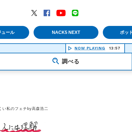
エムナックファイブ）
Twitter
Facebook
YouTube
LINE
ジュール
NACK5 NEXT
ポッ
NOW PLAYING
13:57
調べる
くい私のフェチby高森浩二