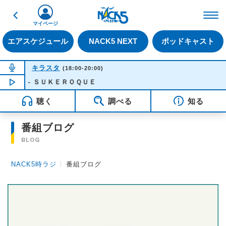
戻る
FM NACK5 79.5MHz（
マイページ
エアスケジュール
NACK5 NEXT
ポッドキャスト
NOW ON AIR
キラスタ
(18:00-20:00)
ｎｇ - ＳＵＫＥＲＯＱＵＥ
NOW PLAYING
18:28
聴く
調べる
知る
番組ブログ
BLOG
NACK5時ラジ
〉
番組ブログ