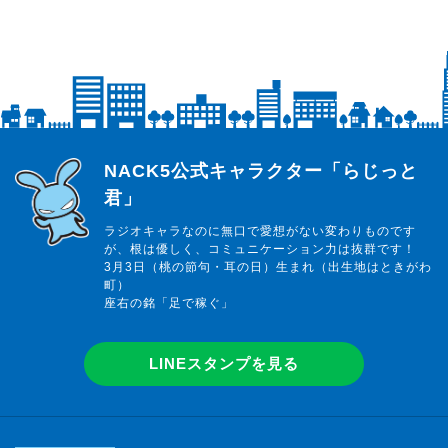
らじっと君
NACK5公式キャラクター「らじっと
君」
ラジオキャラなのに無口で愛想がない変わりものです
が、根は優しく、コミュニケーション力は抜群です！
3月3日（桃の節句・耳の日）生まれ（出生地はときがわ
町）
座右の銘「足で稼ぐ」
LINEスタンプを見る