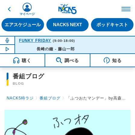
戻る
FM NACK5 79.5MHz（
マイページ
エアスケジュール
NACK5 NEXT
ポッドキャスト
NOW ON AIR
FUNKY FRIDAY
(9:00-18:00)
NOW PLAYING
長崎の鐘 - 藤山一郎
14:21
聴く
調べる
知る
番組ブログ
BLOG
NACK5時ラジ
〉
番組ブログ
〉
「ふつおたマンデー」by高森浩二