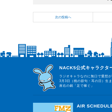
次の投稿へ
らじっと君
NACK5公式キャラク
ラジオキャラなのに無口で愛想が
3月3日（桃の節句・耳の日）生
座右の銘「足で稼ぐ」
AIR SCHEDUL