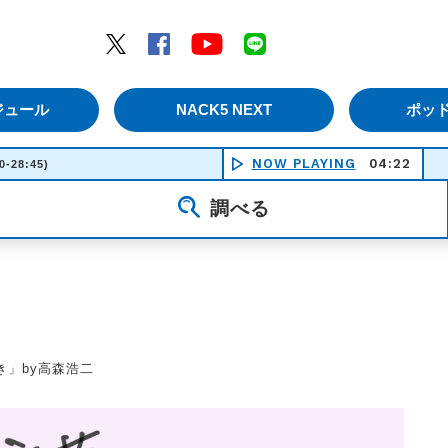
エムナックファイブ）
Twitter
Facebook
YouTube
LINE
ジュール
NACK5 NEXT
ポッ
NOW PLAYING
04:22
0-28:45)
調べる
き」by高森浩二