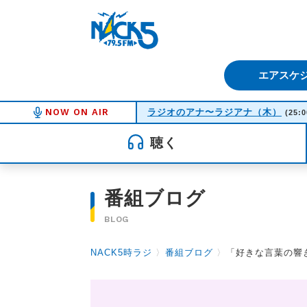
FM NACK5 79.5MHz（エフ
エアスケ
NOW ON AIR
ラジオのアナ〜ラジアナ（木）
(25:0
聴く
番組ブログ
BLOG
NACK5時ラジ
〉
番組ブログ
〉
「好きな言葉の響