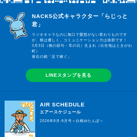
らじっと君
NACK5公式キャラクター「らじっと
君」
ラジオキャラなのに無口で愛想がない変わりものです
が、根は優しく、コミュニケーション力は抜群です！
3月3日（桃の節句・耳の日）生まれ（出生地はときがわ
町）
座右の銘「足で稼ぐ」
LINEスタンプを見る
AIR SCHEDULE
エアースケジュール
2026年8月-9月号＜白根ゆたんぽ＞