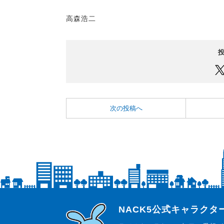
高森浩二
次の投稿へ
らじっと君
NACK5公式キャラク