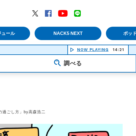
エムナックファイブ）
Twitter
Facebook
YouTube
LINE
ジュール
NACK5 NEXT
ポッ
NOW PLAYING
14:21
調べる
の過ごし方」by高森浩二