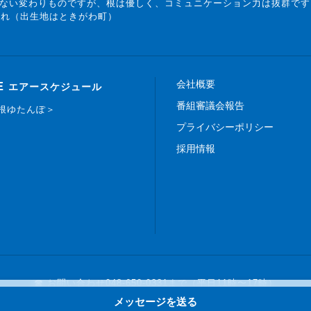
ない変わりものですが、根は優しく、コミュニケーション力は抜群です
まれ（出生地はときがわ町）
会社概要
E
エアースケジュール
番組審議会報告
白根ゆたんぽ＞
プライバシーポリシー
採用情報
☎ お問い合わせ
048-650-0331まで（平日11時〜17時）
メッセージを送る
Copyright © 2019 FM NACK5 All rights reserved.