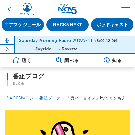
戻る
FM NACK5 79.5MHz（
マイページ
エアスケジュール
NACK5 NEXT
ポッドキャスト
NOW ON AIR
Saturday Morning Radio おびハピ！
(8:00-12:00)
NOW PLAYING
Joyride - Roxette
07:52
聴く
調べる
知る
番組ブログ
BLOG
NACK5時ラジ
〉
番組ブログ
〉
「良いチョイス」byくまきもえ