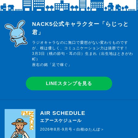
らじっと君
NACK5公式キャラクター「らじっと
君」
ラジオキャラなのに無口で愛想がない変わりものです
が、根は優しく、コミュニケーション力は抜群です！
3月3日（桃の節句・耳の日）生まれ（出生地はときがわ
町）
座右の銘「足で稼ぐ」
LINEスタンプを見る
AIR SCHEDULE
エアースケジュール
2026年8月-9月号＜白根ゆたんぽ＞