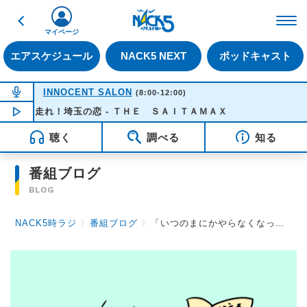
戻る
FM NACK5 79.5MHz（
マイページ
エアスケジュール
NACK5 NEXT
ポッドキャスト
NOW ON AIR
INNOCENT SALON
(8:00-12:00)
走れ！埼玉の恋 - ＴＨＥ ＳＡＩＴＡＭＡＸ
NOW PLAYING
10:35
聴く
調べる
知る
番組ブログ
BLOG
NACK5時ラジ
〉
番組ブログ
〉
「いつのまにかやらなくなった事」by高森浩二