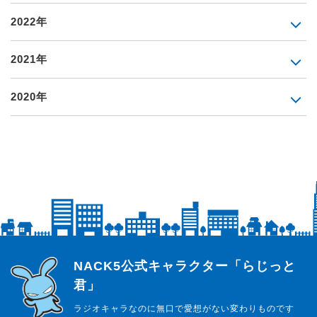
2022年
2021年
2020年
らじっと君
NACK5公式キャラクター「らじっと
君」
ラジオキャラなのに無口で愛想がない変わりものです