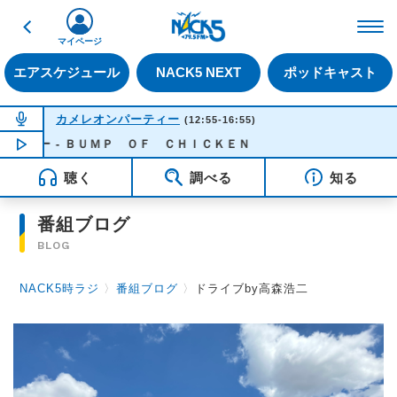
戻る
FM NACK5 79.5MHz（
マイページ
エアスケジュール
NACK5 NEXT
ポッドキャスト
NOW ON AIR
カメレオンパーティー
(12:55-16:55)
リー - ＢＵＭＰ ＯＦ ＣＨＩＣＫＥＮ
NOW PLAYING
14:00
聴く
調べる
知る
番組ブログ
BLOG
NACK5時ラジ
〉
番組ブログ
〉
ドライブby高森浩二