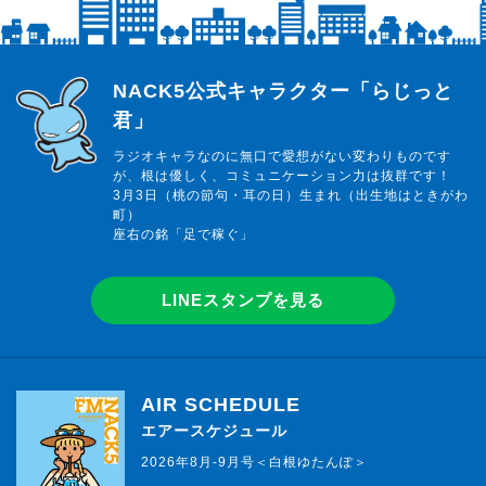
らじっと君
NACK5公式キャラクター「らじっと
君」
ラジオキャラなのに無口で愛想がない変わりものです
が、根は優しく、コミュニケーション力は抜群です！
3月3日（桃の節句・耳の日）生まれ（出生地はときがわ
町）
座右の銘「足で稼ぐ」
LINEスタンプを見る
AIR SCHEDULE
エアースケジュール
2026年8月-9月号＜白根ゆたんぽ＞