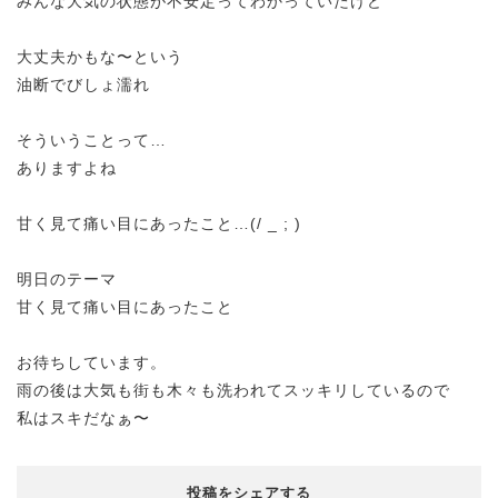
みんな大気の状態が不安定ってわかっていたけど
大丈夫かもな〜という
油断でびしょ濡れ
そういうことって…
ありますよね
甘く見て痛い目にあったこと…(/ _ ; )
明日のテーマ
甘く見て痛い目にあったこと
お待ちしています。
雨の後は大気も街も木々も洗われてスッキリしているので
私はスキだなぁ〜
投稿をシェアする