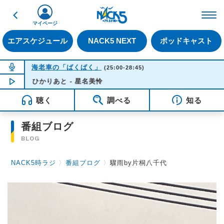
戻る
FM NACK5 79.5MHz（
マイページ
エアスケジュール
NACK5 NEXT
ポッドキャスト
NOW ON AIR
海老車の「ばくばく」
(25:00-28:45)
ひかりあと - 星名美怜
NOW PLAYING
02:34
聴く
調べる
知る
番組ブログ
BLOG
NACK5時ラジ
〉
番組ブログ
〉
驟雨by片桐八千代