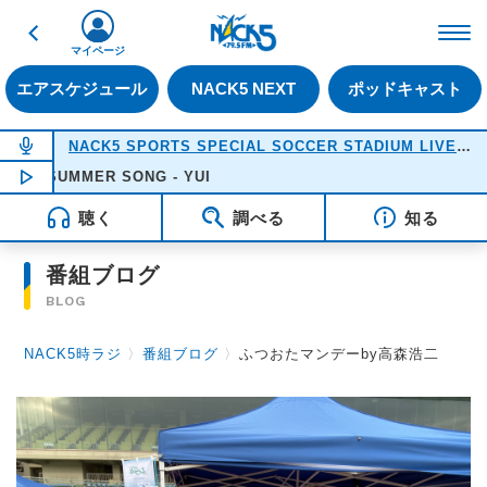
戻る
FM NACK5 79.5MHz（
マイページ
エアスケジュール
NACK5 NEXT
ポッドキャスト
NOW ON AIR
NACK5 SPORTS SPECIAL SOCCER STADIUM LIVE 2026
SUMMER SONG - YUI
NOW PLAYING
18:05
聴く
調べる
知る
番組ブログ
BLOG
NACK5時ラジ
〉
番組ブログ
〉
ふつおたマンデーby高森浩二