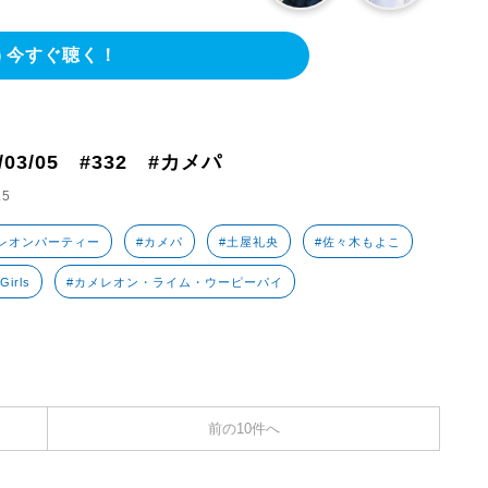
今すぐ聴く！
3/03/05 #332 #カメパ
.5
レオンパーティー
#カメパ
#土屋礼央
#佐々木もよこ
irls
#カメレオン・ライム・ウーピーパイ
前の10件へ