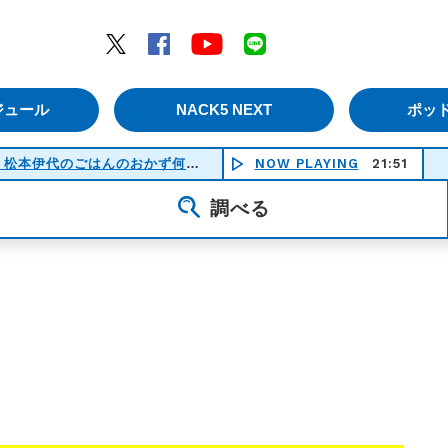
エムナックファイブ）
Twitter
Facebook
YouTube
LINE
ジュール
NACK5 NEXT
ポッ
いらっしゃいませ〜♪ アキダイ社長・松本伊代のごはんのおかず何にする？
NOW PLAYING
21:51
(21:30-22:00)
調べる