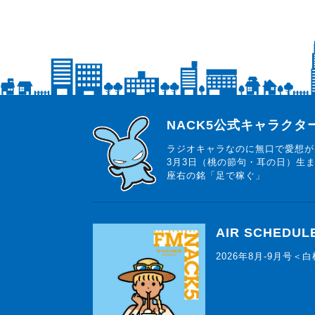
らじっと君
NACK5公式キャラク
ラジオキャラなのに無口で愛想が
3月3日（桃の節句・耳の日）生
座右の銘「足で稼ぐ」
AIR SCHEDUL
2026年8月-9月号＜