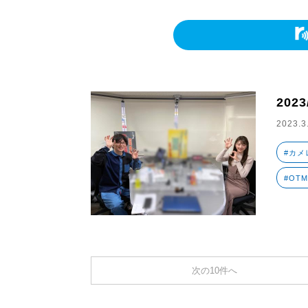
202
2023.3
#カメ
#OTMG
次の10件へ