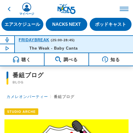
戻る
FM NACK5 79.5MHz（
マイページ
エアスケジュール
NACK5 NEXT
ポッドキャスト
NOW ON AIR
FRIDAYBREAK
(25:00-28:45)
NOW PLAYING
The Weak - Baby Canta
00:52
聴く
調べる
知る
番組ブログ
BLOG
カメレオンパーティー
〉
番組ブログ
STUDIO ARCHE