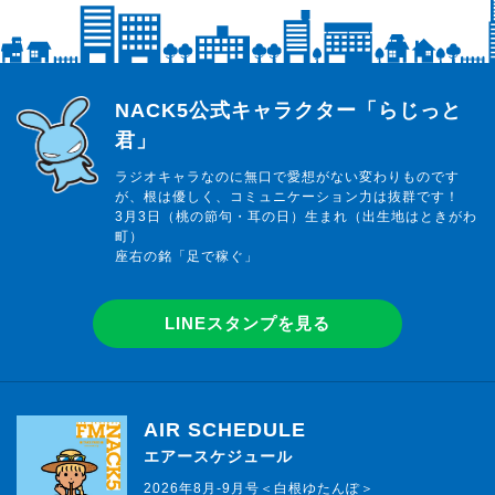
らじっと君
NACK5公式キャラクター「らじっと
君」
ラジオキャラなのに無口で愛想がない変わりものです
が、根は優しく、コミュニケーション力は抜群です！
3月3日（桃の節句・耳の日）生まれ（出生地はときがわ
町）
座右の銘「足で稼ぐ」
LINEスタンプを見る
AIR SCHEDULE
エアースケジュール
2026年8月-9月号＜白根ゆたんぽ＞