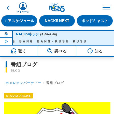
戻る
FM NACK5 79.5MHz（
マイページ
エアスケジュール
NACK5 NEXT
ポッドキャスト
NOW ON AIR
NACK5時ラジ
(5:00-6:00)
ＢＡＮＧ ＢＡＮＧ ＢＡＮＧ - ＫＵＳＵ ＫＵＳＵ
NOW PLAYING
05:21
聴く
調べる
知る
番組ブログ
BLOG
カメレオンパーティー
〉
番組ブログ
STUDIO ARCHE