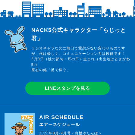
らじっと君
NACK5公式キャラクター「らじっと
君」
ラジオキャラなのに無口で愛想がない変わりものです
が、根は優しく、コミュニケーション力は抜群です！
3月3日（桃の節句・耳の日）生まれ（出生地はときがわ
町）
座右の銘「足で稼ぐ」
LINEスタンプを見る
AIR SCHEDULE
エアースケジュール
2026年8月-9月号＜白根ゆたんぽ＞