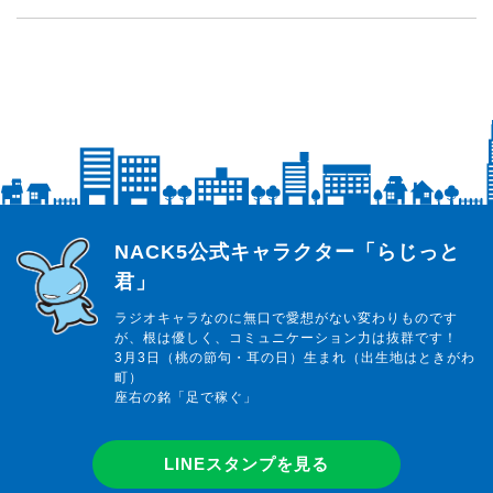
らじっと君
NACK5公式キャラクター「らじっと
君」
ラジオキャラなのに無口で愛想がない変わりものです
が、根は優しく、コミュニケーション力は抜群です！
3月3日（桃の節句・耳の日）生まれ（出生地はときがわ
町）
座右の銘「足で稼ぐ」
LINEスタンプを見る