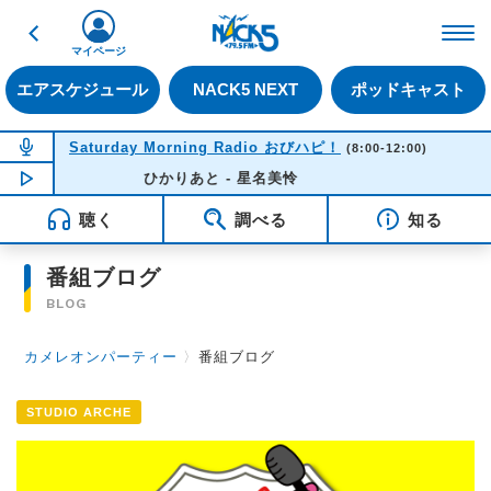
戻る
FM NACK5 79.5MHz（
マイページ
エアスケジュール
NACK5 NEXT
ポッドキャスト
NOW ON AIR
Saturday Morning Radio おびハピ！
(8:00-12:00)
NOW PLAYING
ひかりあと - 星名美怜
08:39
聴く
調べる
知る
番組ブログ
BLOG
カメレオンパーティー
〉
番組ブログ
STUDIO ARCHE