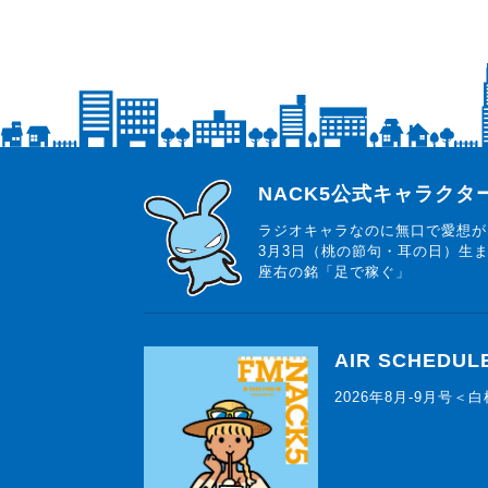
らじっと君
NACK5公式キャラク
ラジオキャラなのに無口で愛想が
3月3日（桃の節句・耳の日）生
座右の銘「足で稼ぐ」
AIR SCHEDUL
2026年8月-9月号＜