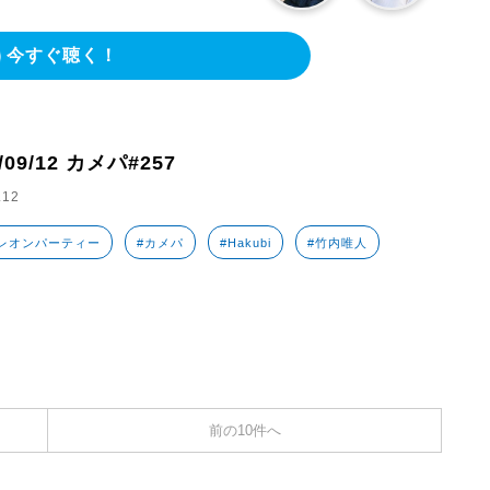
今すぐ聴く！
/09/12 カメパ#257
.12
レオンパーティー
#カメパ
#Hakubi
#竹内唯人
前の10件へ