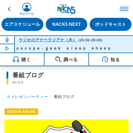
戻る
FM NACK5 79.5MHz（
マイページ
エアスケジュール
NACK5 NEXT
ポッドキャスト
NOW ON AIR
ラジオのアナ〜ラジアナ（木）
(25:00-28:45)
ｅｉｄｏｓｃｏｐｅ - ｇｅｅｋ ｓｌｅｅｐ ｓｈｅｅｐ
NOW PLAYING
04:10
聴く
調べる
知る
番組ブログ
BLOG
カメレオンパーティー
〉
番組ブログ
STUDIO ARCHE