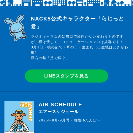
らじっと君
NACK5公式キャラクター「らじっと
君」
ラジオキャラなのに無口で愛想がない変わりものです
が、根は優しく、コミュニケーション力は抜群です！
3月3日（桃の節句・耳の日）生まれ（出生地はときがわ
町）
座右の銘「足で稼ぐ」
LINEスタンプを見る
AIR SCHEDULE
エアースケジュール
2026年8月-9月号＜白根ゆたんぽ＞