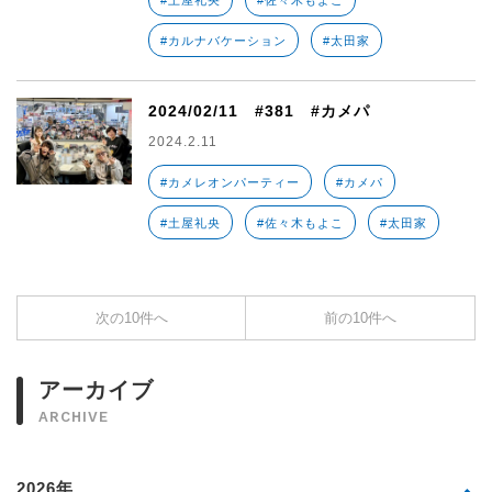
#土屋礼央
#佐々木もよこ
#カルナバケーション
#太田家
2024/02/11 #381 #カメパ
2024.2.11
#カメレオンパーティー
#カメパ
#土屋礼央
#佐々木もよこ
#太田家
次の10件へ
前の10件へ
アーカイブ
ARCHIVE
2026年