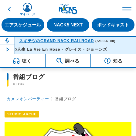
戻る
FM NACK5 79.5MHz（
マイページ
エアスケジュール
NACK5 NEXT
ポッドキャスト
NOW ON AIR
スギテツのGRAND NACK RAILROAD
(5:00-6:00)
ら色の人生 La Vie En Rose - グレイス・ジョーンズ
NOW PLAYING
05:19
聴く
調べる
知る
番組ブログ
BLOG
カメレオンパーティー
〉
番組ブログ
STUDIO ARCHE