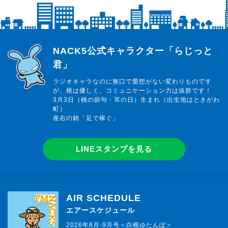
らじっと君
NACK5公式キャラクター「らじっと
君」
ラジオキャラなのに無口で愛想がない変わりものです
が、根は優しく、コミュニケーション力は抜群です！
3月3日（桃の節句・耳の日）生まれ（出生地はときがわ
町）
座右の銘「足で稼ぐ」
LINEスタンプを見る
AIR SCHEDULE
エアースケジュール
2026年8月-9月号＜白根ゆたんぽ＞