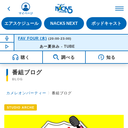
戻る
FM NACK5 79.5MHz（
マイページ
エアスケジュール
NACK5 NEXT
ポッドキャスト
NOW ON AIR
FAV FOUR (木)
(20:00-23:00)
NOW PLAYING
あー夏休み - TUBE
20:50
聴く
調べる
知る
番組ブログ
BLOG
カメレオンパーティー
〉
番組ブログ
STUDIO ARCHE