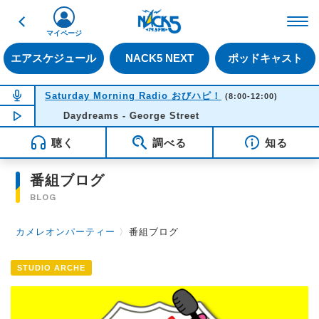
戻る
FM NACK5 79.5MHz（
マイページ
エアスケジュール
NACK5 NEXT
ポッドキャスト
NOW ON AIR
Saturday Morning Radio おびハピ！
(8:00-12:00)
NOW PLAYING
Daydreams - George Street
11:49
聴く
調べる
知る
番組ブログ
BLOG
カメレオンパーティー
〉
番組ブログ
STUDIO ARCHE