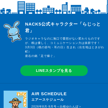
らじっと君
NACK5公式キャラクター「らじっと
君」
ラジオキャラなのに無口で愛想がない変わりものです
が、根は優しく、コミュニケーション力は抜群です！
3月3日（桃の節句・耳の日）生まれ（出生地はときがわ
町）
座右の銘「足で稼ぐ」
LINEスタンプを見る
AIR SCHEDULE
エアースケジュール
2026年8月-9月号＜白根ゆたんぽ＞