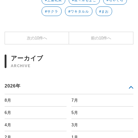
#土屋礼央
#佐々木もよこ
#ちゃくら
#サクラ
#ワキタルル
#まお
次の10件へ
前の10件へ
アーカイブ
ARCHIVE
2026年
8月
7月
6月
5月
4月
3月
2月
1月