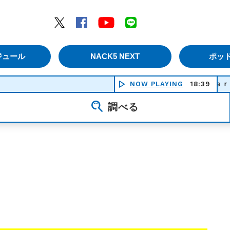
エムナックファイブ）
Twitter
Facebook
YouTube
LINE
ジュール
NACK5 NEXT
ポッ
NOW PLAYING
Ｄｅａｒ Ｐｒ
18:39
調べる