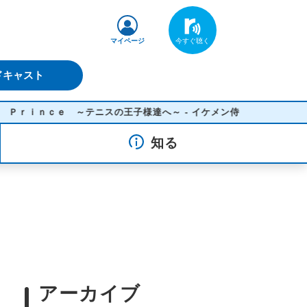
マイページ
ドキャスト
ｉｎｃｅ ～テニスの王子様達へ～ - イケメン侍
知る
アーカイブ