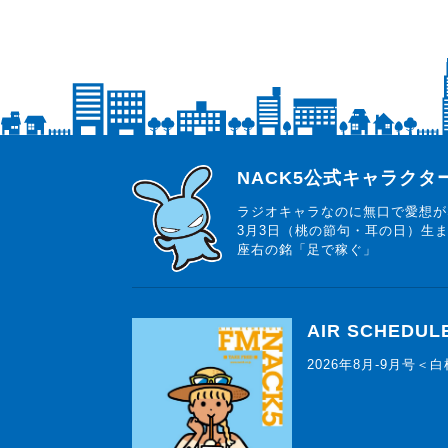
らじっと君
NACK5公式キャラク
ラジオキャラなのに無口で愛想が
3月3日（桃の節句・耳の日）生
座右の銘「足で稼ぐ」
AIR SCHEDUL
2026年8月-9月号＜