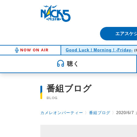
FM NACK5 79.5MHz（エフ
エアスケ
NOW ON AIR
Good Luck！Morning！-Friday-
(
聴く
番組ブログ
BLOG
カメレオンパーティー
〉
番組ブログ
〉
2020/6/