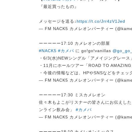
『最近買ったもの』
メッセージを送る↓
https://t.co/Jrr4zV1Jed
— FM NACK5 カメレオンパーティー (@kame
ーーーーー17:10 カメレオンの部屋
#NACK5
#カメパ
に go!go!vanillas
@go_go_
・6/3(水)NEWシングル「アメイジングレー
・11月にホールツアー「ROAD TO AMAZING 
・今後の情報などは、HPやSNSなどをチェッ
— FM NACK5 カメレオンパーティー (@kame
ーーーーー17:30 ミスカメレオン
佐々木もよこがリスナーの皆さんにお伝えした
ンライン飲み会」
#カメパ
— FM NACK5 カメレオンパーティー (@kame
ーーーーー18:10 カメレオンミックス