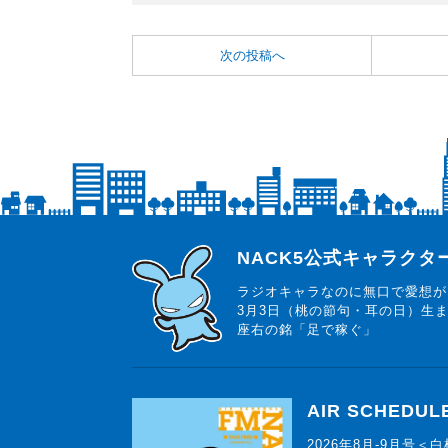
次の投稿へ
らじっと君
NACK5公式キャラク
ラジオキャラなのに無口で愛想が
3月3日（桃の節句・耳の日）生
座右の銘「足で稼ぐ」
AIR SCHEDUL
2026年8月-9月号＜