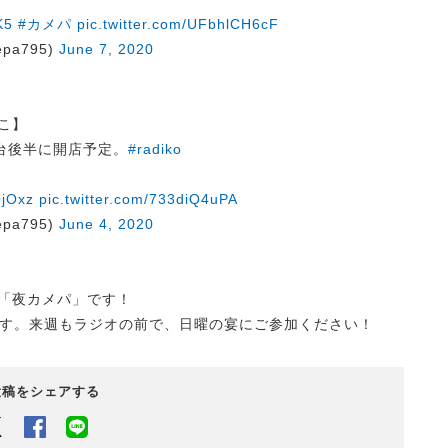
K5
#カメパ
pic.twitter.com/UFbhlCH6cF
pa795)
June 7, 2020
よこ】
台後半に開店予定。
#radiko
OjOxz
pic.twitter.com/733diQ4uPA
pa795)
June 4, 2020
の「夜カメパ」です！
す。来週もラジオの前で、日曜の宴にご参加ください！
投稿をシェアする
Twitter
Facebook
LINEでシェアするボタン