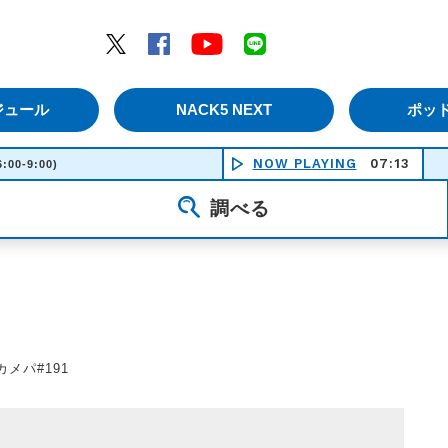
エムナックファイブ）
Twitter
Facebook
YouTube
LINE
ジュール
NACK5 NEXT
ポッ
NOW PLAYING
07:13
6:00-9:00)
調べる
7 カメパ#191