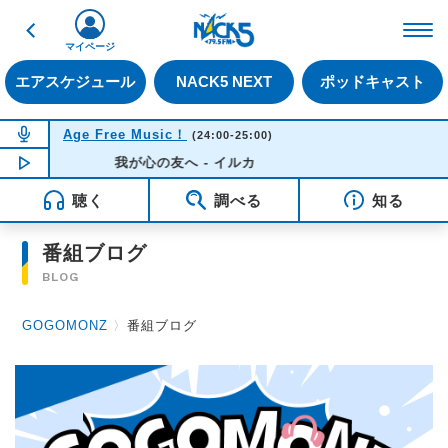
戻る
FM NACK5 79.5MHz（
マイページ
エアスケジュール
NACK5 NEXT
ポッドキャスト
NOW ON AIR
Age Free Music！
(24:00-25:00)
NOW PLAYING
我が心の友へ - イルカ
00:52
聴く
調べる
知る
番組ブログ
BLOG
GOGOMONZ
〉
番組ブログ