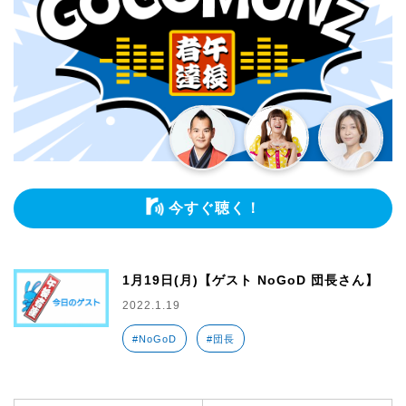
今すぐ聴く！
1月19日(月)【ゲスト NoGoD 団長さん】
2022.1.19
#NoGoD
#団長