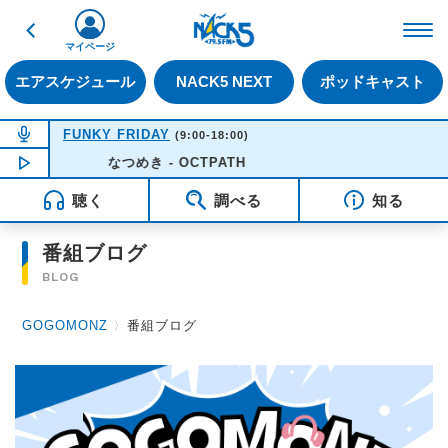
戻る
FM NACK5 79.5MHz（
マイページ
エアスケジュール
NACK5 NEXT
ポッドキャスト
NOW ON AIR
FUNKY FRIDAY
(9:00-18:00)
NOW PLAYING
なつめき - OCTPATH
09:55
聴く
調べる
知る
番組ブログ
BLOG
GOGOMONZ
〉
番組ブログ