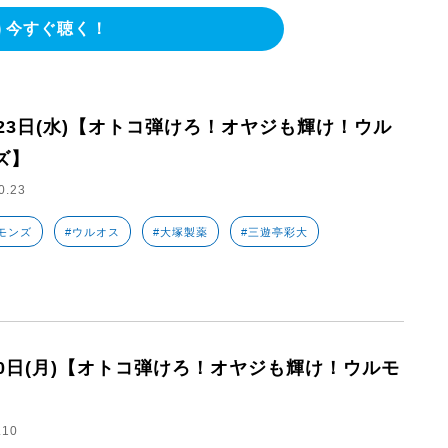
今すぐ聴く！
月23日(水)【オトコ弾けろ！オヤジも輝け！ウル
ズ】
0.23
モンズ
#ウルオス
#大塚製薬
#三遊亭彩大
10日(月)【オトコ弾けろ！オヤジも輝け！ウルモ
】
.10