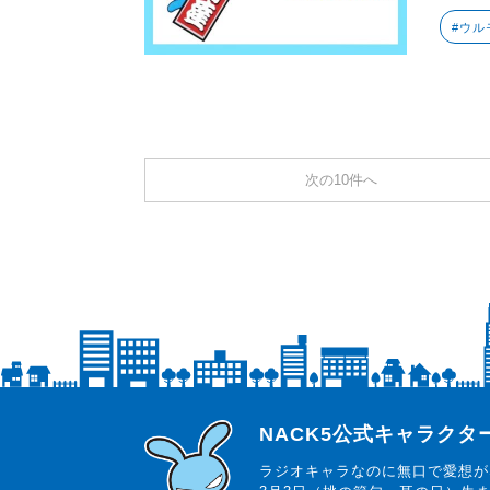
#ウル
次の10件へ
らじっと君
NACK5公式キャラク
ラジオキャラなのに無口で愛想が