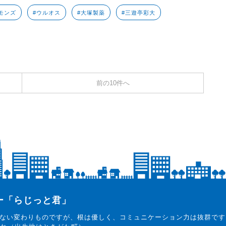
モンズ
#ウルオス
#大塚製薬
#三遊亭彩大
前の10件へ
ター「らじっと君」
ない変わりものですが、根は優しく、コミュニケーション力は抜群です