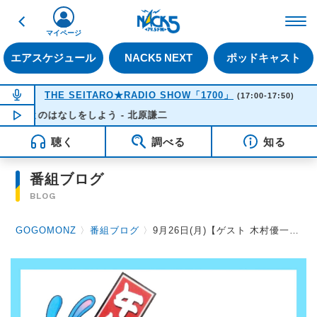
戻る
FM NACK5 79.5MHz（
マイページ
エアスケジュール
NACK5 NEXT
ポッドキャスト
NOW ON AIR
THE SEITARO★RADIO SHOW「1700」
(17:00-17:50)
さとのはなしをしよう - 北原謙二
NOW PLAYING
17:19
聴く
調べる
知る
番組ブログ
BLOG
GOGOMONZ
〉
番組ブログ
〉
9月26日(月)【ゲスト 木村優一さん】