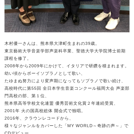
木村優一さんは、熊本県大津町生まれの39歳。
東京藝術大学音楽学部声楽科卒業、聖徳大学大学院博士前期
課程を修了。
2008年から2009年にかけて、イタリアで研鑽を積まれます。
幼い頃からボーイソプラノとして歌い、
たゆまぬ努力により変声期になってもソプラノで歌い続け、
高校時代に第55回 全日本学生音楽コンクール福岡大会 声楽部
門高校の部、第１位、
熊本県高等学校文化連盟 優秀芸術文化賞２年連続受賞、
2001年 火の国高校総体 開会式で独唱。
2016年、クラウンレコードから、
様々なジャンルをカバーした「MY WORLD～奇跡の声～」で
CDデビュー。