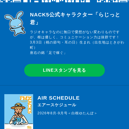
らじっと君
NACK5公式キャラクター「らじっと
君」
ラジオキャラなのに無口で愛想がない変わりものです
が、根は優しく、コミュニケーション力は抜群です！
3月3日（桃の節句・耳の日）生まれ（出生地はときがわ
町）
座右の銘「足で稼ぐ」
LINEスタンプを見る
AIR SCHEDULE
エアースケジュール
2026年8月-9月号＜白根ゆたんぽ＞