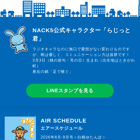
らじっと君
NACK5公式キャラクター「らじっと
君」
ラジオキャラなのに無口で愛想がない変わりものです
が、根は優しく、コミュニケーション力は抜群です！
3月3日（桃の節句・耳の日）生まれ（出生地はときがわ
町）
座右の銘「足で稼ぐ」
LINEスタンプを見る
AIR SCHEDULE
エアースケジュール
2026年8月-9月号＜白根ゆたんぽ＞