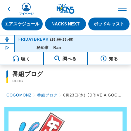
戻る
FM NACK5 79.5MHz（
マイページ
エアスケジュール
NACK5 NEXT
ポッドキャスト
NOW ON AIR
FRIDAYBREAK
(25:00-28:45)
NOW PLAYING
秘め事 - Ran
03:33
聴く
調べる
知る
番組ブログ
BLOG
GOGOMONZ
〉
番組ブログ
〉
6月23日(木)【DRIVE A GOGOMONZ 素敵なクルマライフ】