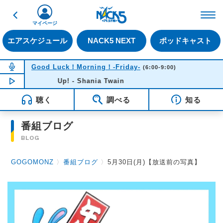
戻る
FM NACK5 79.5MHz（
マイページ
エアスケジュール
NACK5 NEXT
ポッドキャスト
NOW ON AIR
Good Luck！Morning！-Friday-
(6:00-9:00)
NOW PLAYING
Up! - Shania Twain
07:13
聴く
調べる
知る
番組ブログ
BLOG
GOGOMONZ
〉
番組ブログ
〉
5月30日(月)【放送前の写真】