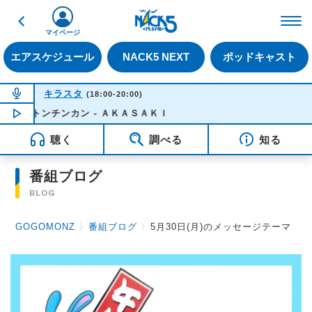
戻る
FM NACK5 79.5MHz（
マイページ
エアスケジュール
NACK5 NEXT
ポッドキャスト
NOW ON AIR
キラスタ
(18:00-20:00)
トンチンカン - ＡＫＡＳＡＫＩ
NOW PLAYING
18:50
聴く
調べる
知る
番組ブログ
BLOG
GOGOMONZ
〉
番組ブログ
〉
5月30日(月)のメッセージテーマ