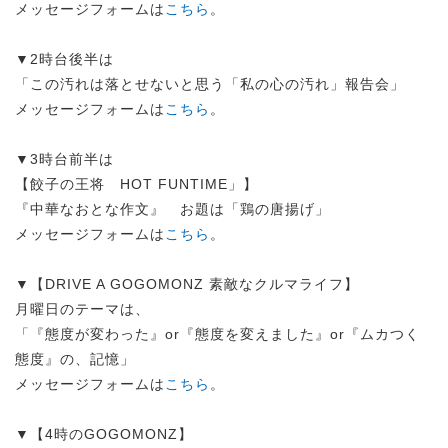
メッセージフォームは
こちら
。
▼2時台後半は
「この汚れは落とせないと思う「私の心の汚れ」報告会」
メッセージフォームは
こちら
。
▼3時台前半は
【餃子の王将 HOT FUNTIME」】
『中華なおとな作文』 お題は「鶏の唐揚げ」
メッセージフォームは
こちら
。
▼【DRIVE A GOGOMONZ 素敵なクルマライフ】
月曜日のテーマは、
「『態度が変わった』or『態度を変えました』or『ムカつく
態度』の、記憶」
メッセージフォームは
こちら
。
▼【4時のGOGOMONZ】