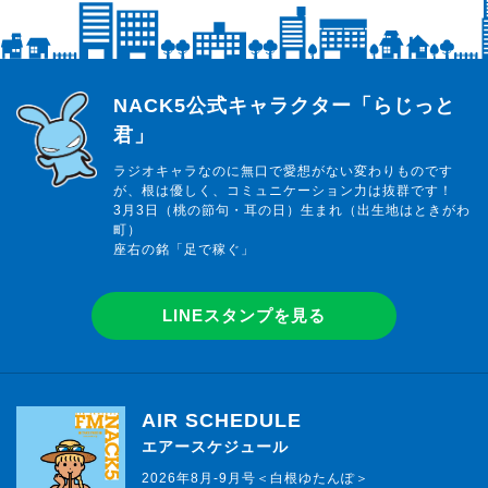
らじっと君
NACK5公式キャラクター「らじっと
君」
ラジオキャラなのに無口で愛想がない変わりものです
が、根は優しく、コミュニケーション力は抜群です！
3月3日（桃の節句・耳の日）生まれ（出生地はときがわ
町）
座右の銘「足で稼ぐ」
LINEスタンプを見る
AIR SCHEDULE
エアースケジュール
2026年8月-9月号＜白根ゆたんぽ＞