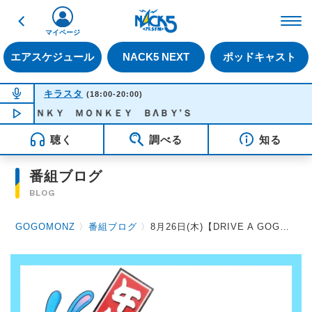
戻る
FM NACK5 79.5MHz（
マイページ
エアスケジュール
NACK5 NEXT
ポッドキャスト
NOW ON AIR
キラスタ
(18:00-20:00)
- ＦＵＮＫＹ ＭＯＮＫＥＹ ＢΛＢＹ’Ｓ
NOW PLAYING
19:15
聴く
調べる
知る
番組ブログ
BLOG
GOGOMONZ
〉
番組ブログ
〉
8月26日(木)【DRIVE A GOGOMONZ 素敵なクルマライフ】