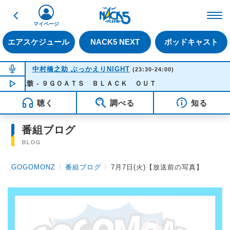
戻る
FM NACK5 79.5MHz（
マイページ
エアスケジュール
NACK5 NEXT
ポッドキャスト
NOW ON AIR
中村橋之助 ぶっかえりNIGHT
(23:30-24:00)
な死骸 - ９ＧＯＡＴＳ ＢＬＡＣＫ ＯＵＴ
NOW PLAYING
23:24
聴く
調べる
知る
番組ブログ
BLOG
GOGOMONZ
〉
番組ブログ
〉
7月7日(火)【放送前の写真】