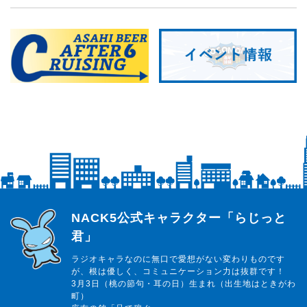
らじっと君
NACK5公式キャラクター「らじっと
君」
ラジオキャラなのに無口で愛想がない変わりものです
が、根は優しく、コミュニケーション力は抜群です！
3月3日（桃の節句・耳の日）生まれ（出生地はときがわ
町）