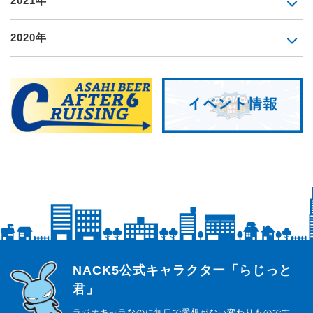
2021年
2020年
らじっと君
NACK5公式キャラクター「らじっと
君」
ラジオキャラなのに無口で愛想がない変わりものです