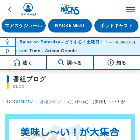
戻る
FM NACK5 79.5MHz（
マイページ
エアスケジュール
NACK5 NEXT
ポッドキャスト
NOW ON AIR
Raise on Saturday～どうする！土曜日！！～
(5:00-8:00)
e Last Time - Ariana Grande
NOW PLAYING
05:25
聴く
調べる
知る
番組ブログ
BLOG
GOGOMONZ
〉
番組ブログ
〉
7月7日(火) 【美味し～い！が大集合GOGOMONZ『ハイウェイめし感謝祭』スペシャル】