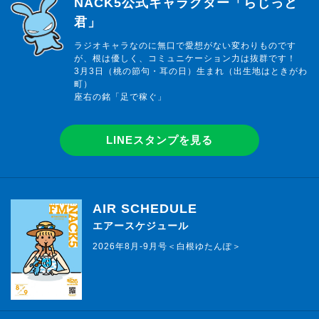
らじっと君
NACK5公式キャラクター「らじっと
君」
ラジオキャラなのに無口で愛想がない変わりものです
が、根は優しく、コミュニケーション力は抜群です！
3月3日（桃の節句・耳の日）生まれ（出生地はときがわ
町）
座右の銘「足で稼ぐ」
LINEスタンプを見る
AIR SCHEDULE
エアースケジュール
2026年8月-9月号＜白根ゆたんぽ＞