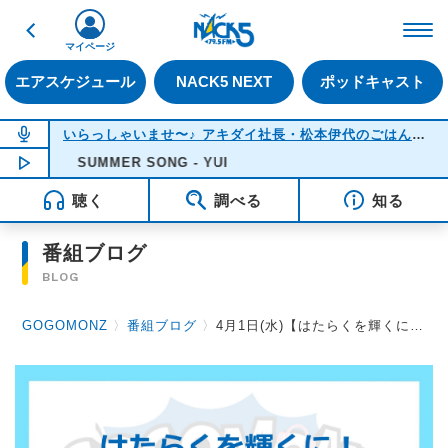
戻る
FM NACK5 79.5MHz（
マイページ
エアスケジュール
NACK5 NEXT
ポッドキャスト
NOW ON AIR
いらっしゃいませ〜♪ アキダイ社長・松本伊代のごはんのおかず何にする？
NOW PLAYING
SUMMER SONG - YUI
18:05
聴く
調べる
知る
番組ブログ
BLOG
GOGOMONZ
〉
番組ブログ
〉
4月1日(水)【はたらくを輝くに！自分笑顔に！GOGOMONZ仕事のおはなし】