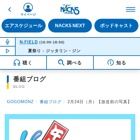
戻る
FM NACK5 79.5MHz（
マイページ
エアスケジュール
NACK5 NEXT
ポッドキャスト
NOW ON AIR
N-FIELD
(16:00-18:50)
NOW PLAYING
夏祭り - ジッタリン・ジン
17:14
聴く
調べる
知る
番組ブログ
BLOG
GOGOMONZ
〉
番組ブログ
〉
2月24日（月）【放送前の写真】