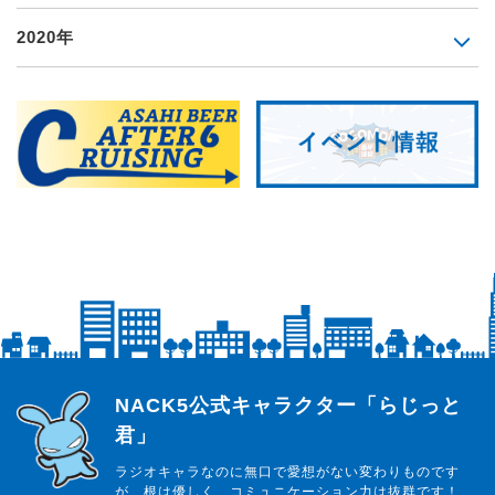
2020年
らじっと君
NACK5公式キャラクター「らじっと
君」
ラジオキャラなのに無口で愛想がない変わりものです
が、根は優しく、コミュニケーション力は抜群です！