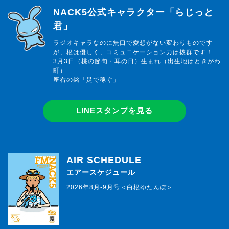
らじっと君
NACK5公式キャラクター「らじっと
君」
ラジオキャラなのに無口で愛想がない変わりものです
が、根は優しく、コミュニケーション力は抜群です！
3月3日（桃の節句・耳の日）生まれ（出生地はときがわ
町）
座右の銘「足で稼ぐ」
LINEスタンプを見る
AIR SCHEDULE
エアースケジュール
2026年8月-9月号＜白根ゆたんぽ＞