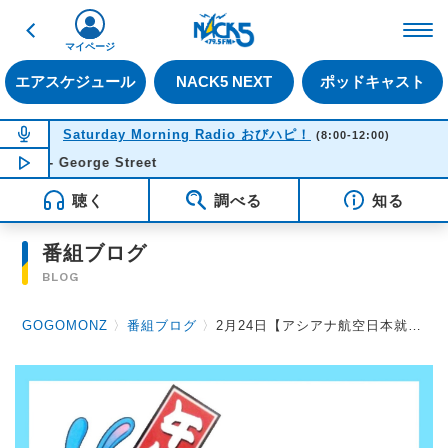
戻る
FM NACK5 79.5MHz（
マイページ
エアスケジュール
NACK5 NEXT
ポッドキャスト
NOW ON AIR
Saturday Morning Radio おびハピ！
(8:00-12:00)
eorge Street
NOW PLAYING
11:49
聴く
調べる
知る
番組ブログ
BLOG
GOGOMONZ
〉
番組ブログ
〉
2月24日【アシアナ航空日本就航３５周年記念 かおりん・トリちゃん 韓国女子旅スペシャル】