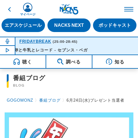
戻る
FM NACK5 79.5MHz（
マイページ
エアスケジュール
NACK5 NEXT
ポッドキャスト
NOW ON AIR
FRIDAYBREAK
(25:00-28:45)
卵と牛乳とレコード - セブンス・ベガ
NOW PLAYING
01:35
聴く
調べる
知る
番組ブログ
BLOG
GOGOMONZ
〉
番組ブログ
〉
6月24日(水)プレゼント当選者