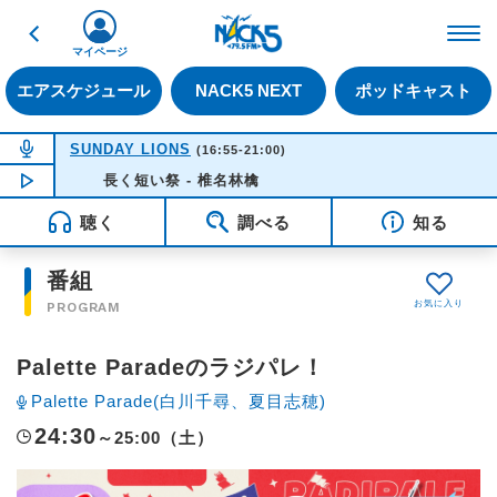
戻る
FM NACK5 79.5MHz（
マイページ
エアスケジュール
NACK5 NEXT
ポッドキャスト
NOW ON AIR
SUNDAY LIONS
(16:55-21:00)
NOW PLAYING
長く短い祭 - 椎名林檎
16:35
聴く
調べる
知る
番組
PROGRAM
Palette Paradeのラジパレ！
Palette Parade(白川千尋、夏目志穂)
24:30
～25:00（土）