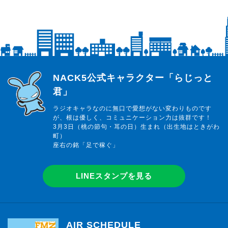
らじっと君
NACK5公式キャラクター「らじっと
君」
ラジオキャラなのに無口で愛想がない変わりものです
が、根は優しく、コミュニケーション力は抜群です！
3月3日（桃の節句・耳の日）生まれ（出生地はときがわ
町）
座右の銘「足で稼ぐ」
LINEスタンプを見る
AIR SCHEDULE