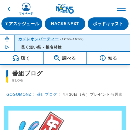
戻る
FM NACK5 79.5MHz（
マイページ
エアスケジュール
NACK5 NEXT
ポッドキャスト
NOW ON AIR
カメレオンパーティー
(12:55-16:55)
NOW PLAYING
長く短い祭 - 椎名林檎
16:35
聴く
調べる
知る
番組ブログ
BLOG
GOGOMONZ
〉
番組ブログ
〉
4月30日（火）プレゼント当選者