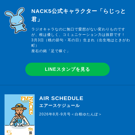
らじっと君
NACK5公式キャラクター「らじっと
君」
ラジオキャラなのに無口で愛想がない変わりものです
が、根は優しく、コミュニケーション力は抜群です！
3月3日（桃の節句・耳の日）生まれ（出生地はときがわ
町）
座右の銘「足で稼ぐ」
LINEスタンプを見る
AIR SCHEDULE
エアースケジュール
2026年8月-9月号＜白根ゆたんぽ＞