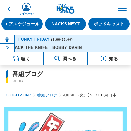
戻る
FM NACK5 79.5MHz（
マイページ
エアスケジュール
NACK5 NEXT
ポッドキャスト
NOW ON AIR
FUNKY FRIDAY
(9:00-18:00)
MACK THE KNIFE - BOBBY DARIN
NOW PLAYING
16:51
聴く
調べる
知る
番組ブログ
BLOG
GOGOMONZ
〉
番組ブログ
〉
4月30日(火)【NEXCO東日本 Presents みんなのSAFETY DRIVE】